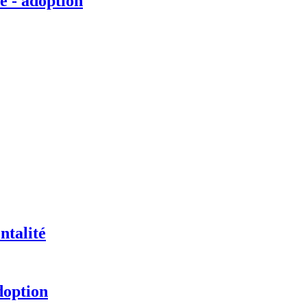
é - adoption
ntalité
doption