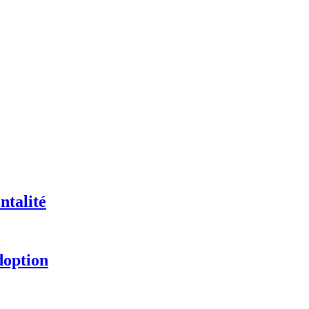
ntalité
doption