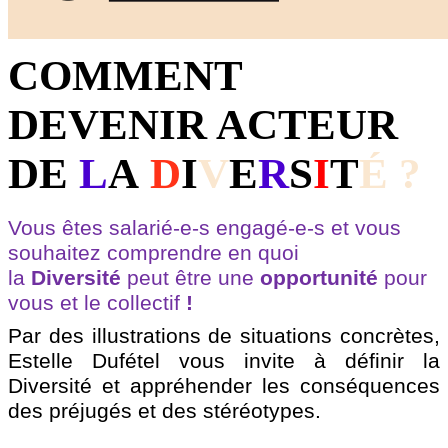
COMMENT
DEVENIR ACTEUR
DE
L
A
D
I
V
E
R
S
I
T
É
?
Vous êtes salarié-e-s engagé-e-s et vous
souhaitez comprendre en quoi
la
Diversité
peut être une
opportunité
pour
vous et le collectif
!
Par des illustrations de situations concrètes,
Estelle
Dufétel
vous invite à définir la
Diversité et appréhender les conséquences
des préjugés et des stéréotypes.