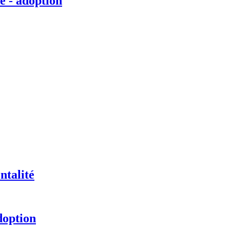
é - adoption
ntalité
doption