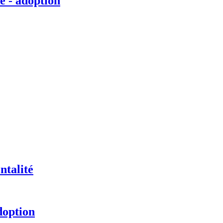
é - adoption
ntalité
doption