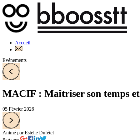
Accueil
Evénements
MACIF : Maîtriser son temps et r
05 Février 2026
Animé par Estelle Dufétel
Partager